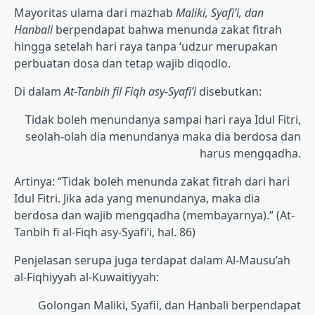
Mayoritas ulama dari mazhab
Maliki, Syafi’i, dan
Hanbali
berpendapat bahwa menunda zakat fitrah
hingga setelah hari raya tanpa ‘udzur merupakan
perbuatan dosa dan tetap wajib diqodlo.
Di dalam
At-Tanbih fil Fiqh asy-Syafi’i
disebutkan:
Tidak boleh menundanya sampai hari raya Idul Fitri,
seolah-olah dia menundanya maka dia berdosa dan
harus mengqadha.
Artinya: “Tidak boleh menunda zakat fitrah dari hari
Idul Fitri. Jika ada yang menundanya, maka dia
berdosa dan wajib mengqadha (membayarnya).” (At-
Tanbih fi al-Fiqh asy-Syafi’i, hal. 86)
Penjelasan serupa juga terdapat dalam Al-Mausu’ah
al-Fiqhiyyah al-Kuwaitiyyah:
Golongan Maliki, Syafii, dan Hanbali berpendapat