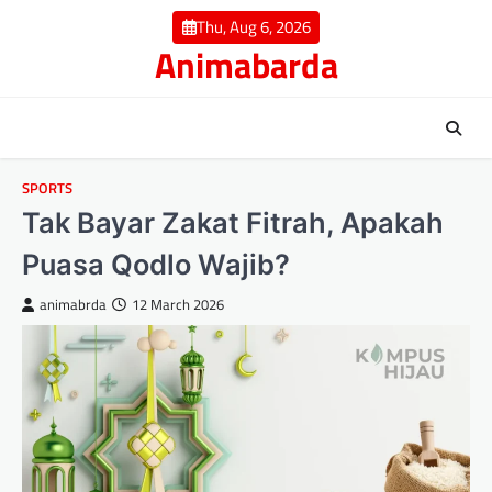
Skip
Thu, Aug 6, 2026
to
Animabarda
content
SPORTS
Tak Bayar Zakat Fitrah, Apakah
Puasa Qodlo Wajib?
animabrda
12 March 2026