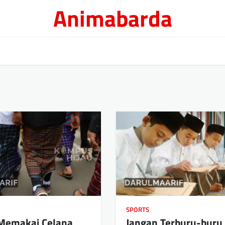
Animabarda
SPORTS
emakai Celana
Jangan Terburu-buru