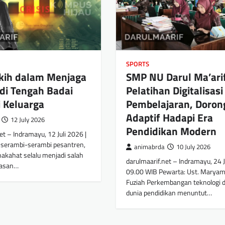
SPORTS
ikih dalam Menjaga
SMP NU Darul Ma’arif
di Tengah Badai
Pelatihan Digitalisasi
 Keluarga
Pembelajaran, Doron
Adaptif Hadapi Era
12 July 2026
Pendidikan Modern
et – Indramayu, 12 Juli 2026 |
 serambi-serambi pesantren,
animabrda
10 July 2026
nakahat selalu menjadi salah
darulmaarif.net – Indramayu, 24 J
hasan…
09.00 WIB Pewarta: Ust. Maryam 
Fuziah Perkembangan teknologi 
dunia pendidikan menuntut…