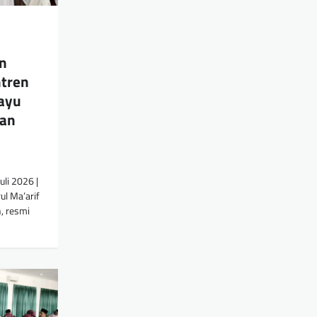
n
tren
mayu
dan
uli 2026 |
l Ma’arif
, resmi