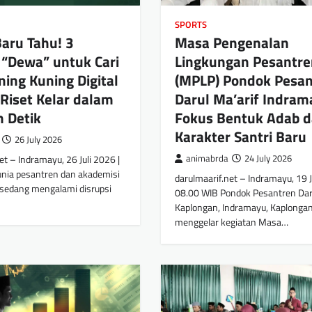
SPORTS
aru Tahu! 3
Masa Pengenalan
 “Dewa” untuk Cari
Lingkungan Pesantre
ning Kuning Digital
(MPLP) Pondok Pesan
n Riset Kelar dalam
Darul Ma’arif Indra
n Detik
Fokus Bentuk Adab 
Karakter Santri Baru
26 July 2026
et – Indramayu, 26 Juli 2026 |
animabrda
24 July 2026
nia pesantren dan akademisi
darulmaarif.net – Indramayu, 19 J
i sedang mengalami disrupsi
08.00 WIB Pondok Pesantren Daru
Kaplongan, Indramayu, Kaplongan
menggelar kegiatan Masa…