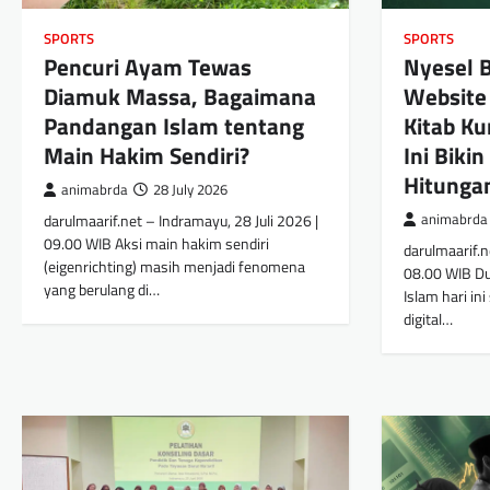
SPORTS
SPORTS
Pencuri Ayam Tewas
Nyesel B
Diamuk Massa, Bagaimana
Website
Pandangan Islam tentang
Kitab Ku
Main Hakim Sendiri?
Ini Biki
Hitunga
animabrda
28 July 2026
darulmaarif.net – Indramayu, 28 Juli 2026 |
animabrda
09.00 WIB Aksi main hakim sendiri
darulmaarif.n
(eigenrichting) masih menjadi fenomena
08.00 WIB Du
yang berulang di…
Islam hari in
digital…