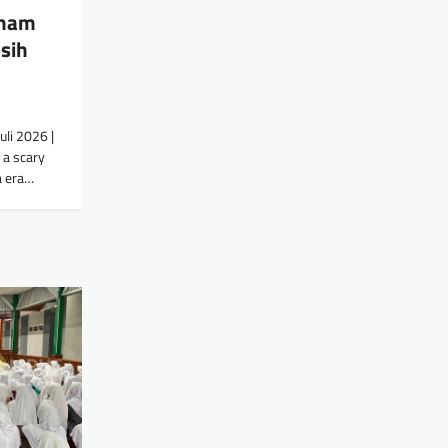
Imam
sih
uli 2026 |
 a scary
a era…