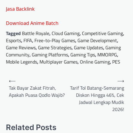
Jasa Backlink
Download Anime Batch
Tagged
Battle Royale
,
Cloud Gaming
,
Competitive Gaming
,
Esports
,
FIFA
,
Free-to-Play Games
,
Game Development
,
Game Reviews
,
Game Strategies
,
Game Updates
,
Gaming
Community
,
Gaming Platforms
,
Gaming Tips
,
MMORPG
,
Mobile Legends
,
Multiplayer Games
,
Online Gaming
,
PES
Post
⟵
⟶
navigation
Tak Bayar Zakat Fitrah,
Tarif Tol Batang-Semarang
Apakah Puasa Qodlo Wajib?
Diskon Hingga 46%, Cek
Jadwal Lengkap Mudik
2026!
Related Posts