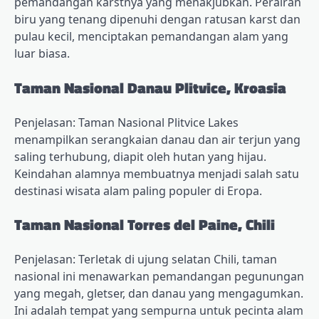
pemandangan karstnya yang menakjubkan. Perairan
biru yang tenang dipenuhi dengan ratusan karst dan
pulau kecil, menciptakan pemandangan alam yang
luar biasa.
Taman Nasional Danau Plitvice, Kroasia
Penjelasan: Taman Nasional Plitvice Lakes
menampilkan serangkaian danau dan air terjun yang
saling terhubung, diapit oleh hutan yang hijau.
Keindahan alamnya membuatnya menjadi salah satu
destinasi wisata alam paling populer di Eropa.
Taman Nasional Torres del Paine, Chili
Penjelasan: Terletak di ujung selatan Chili, taman
nasional ini menawarkan pemandangan pegunungan
yang megah, gletser, dan danau yang mengagumkan.
Ini adalah tempat yang sempurna untuk pecinta alam