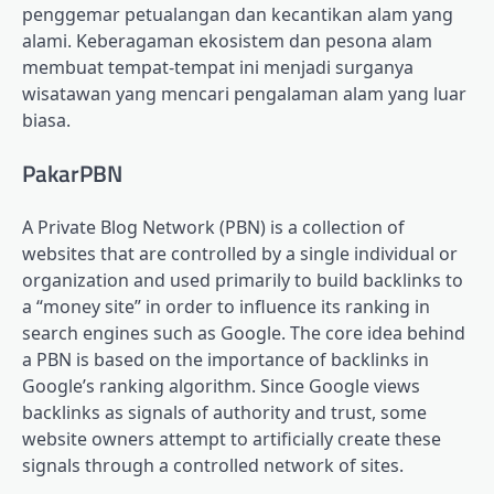
penggemar petualangan dan kecantikan alam yang
alami. Keberagaman ekosistem dan pesona alam
membuat tempat-tempat ini menjadi surganya
wisatawan yang mencari pengalaman alam yang luar
biasa.
PakarPBN
A Private Blog Network (PBN) is a collection of
websites that are controlled by a single individual or
organization and used primarily to build backlinks to
a “money site” in order to influence its ranking in
search engines such as Google. The core idea behind
a PBN is based on the importance of backlinks in
Google’s ranking algorithm. Since Google views
backlinks as signals of authority and trust, some
website owners attempt to artificially create these
signals through a controlled network of sites.