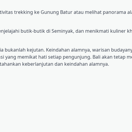
aktivitas trekking ke Gunung Batur atau melihat panorama a
enjelajahi butik-butik di Seminyak, dan menikmati kuliner kh
nia bukanlah kejutan. Keindahan alamnya, warisan budayan
 yang memikat hati setiap pengunjung. Bali akan tetap m
tahankan keberlanjutan dan keindahan alamnya.