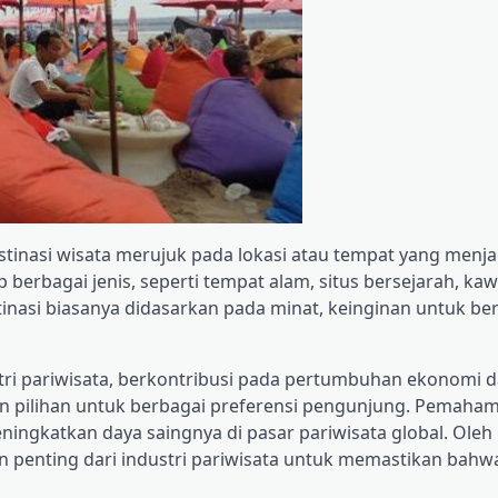
estinasi wisata merujuk pada lokasi atau tempat yang menja
 berbagai jenis, seperti tempat alam, situs bersejarah, ka
inasi biasanya didasarkan pada minat, keinginan untuk be
tri pariwisata, berkontribusi pada pertumbuhan ekonomi 
 pilihan untuk berbagai preferensi pengunjung. Pemaha
ningkatkan daya saingnya di pasar pariwisata global. Oleh 
n penting dari industri pariwisata untuk memastikan bahwa