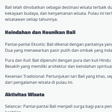
Bali telah dinobatkan sebagai destinasi wisata terbai
kekayaan budaya, dan kenyamanan wisata. Pulau ini terl
wisatawan setiap tahunnya.
Keindahan dan Keunikan Bali
Pantai-pantai Eksotis: Bali dikenal dengan pantainya ya
Dua yang menawarkan pasir putih dan ombak yang inda
Pura dan Kuil: Bali dipenuhi dengan pura dan kuil Hind
Besakih yang memiliki arsitektur dan keindahan spiritual
Kesenian Tradisional: Pertunjukan tari Bali yang khas, s
dari pengalaman wisata di pulau ini.
Aktivitas Wisata
Selancar: Pantai-pantai Bali menjadi surga bagi para 