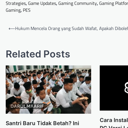
Strategies
,
Game Updates
,
Gaming Community
,
Gaming Platfo
Gaming
,
PES
Post
⟵
Hukum Mencela Orang yang Sudah Wafat, Apakah Dibole
navigation
Related Posts
Cara Instal
Santri Baru Tidak Betah? Ini