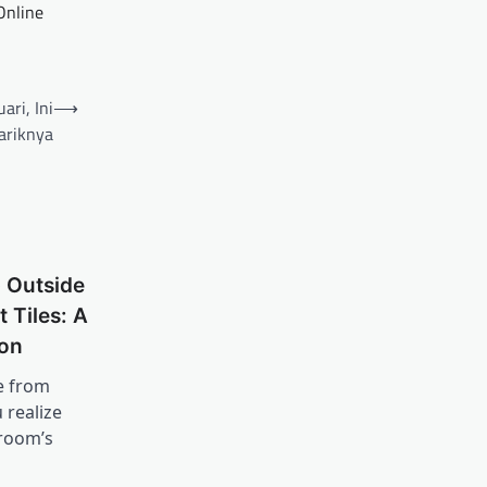
Online
ri, Ini
⟶
ariknya
 Outside
 Tiles: A
ion
e from
 realize
troom’s