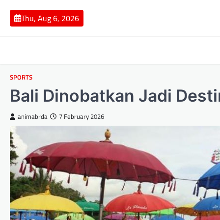
Skip
to
Thu, Aug 6, 2026
content
SPORTS
Bali Dinobatkan Jadi Dest
animabrda
7 February 2026