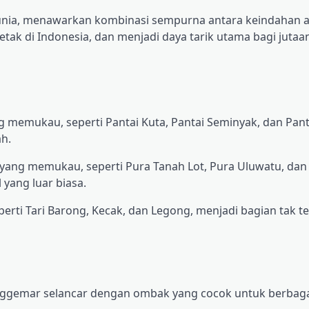
k dunia, menawarkan kombinasi sempurna antara keindahan 
etak di Indonesia, dan menjadi daya tarik utama bagi jutaa
ng memukau, seperti Pantai Kuta, Pantai Seminyak, dan Pan
h.
u yang memukau, seperti Pura Tanah Lot, Pura Uluwatu, dan
 yang luar biasa.
eperti Tari Barong, Kecak, dan Legong, menjadi bagian tak t
penggemar selancar dengan ombak yang cocok untuk berbaga