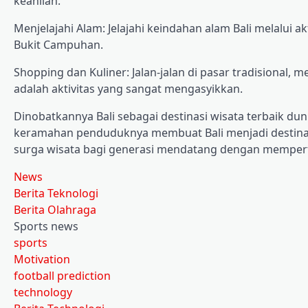
keahlian.
Menjelajahi Alam: Jelajahi keindahan alam Bali melalui 
Bukit Campuhan.
Shopping dan Kuliner: Jalan-jalan di pasar tradisional, m
adalah aktivitas yang sangat mengasyikkan.
Dinobatkannya Bali sebagai destinasi wisata terbaik du
keramahan penduduknya membuat Bali menjadi destinasi
surga wisata bagi generasi mendatang dengan memper
News
Berita Teknologi
Berita Olahraga
Sports news
sports
Motivation
football prediction
technology