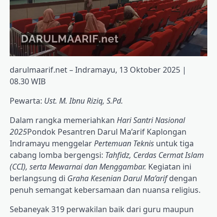
darulmaarif.net – Indramayu, 13 Oktober 2025 |
08.30 WIB
Pewarta:
Ust. M. Ibnu Riziq, S.Pd.
Dalam rangka memeriahkan
Hari Santri Nasional
2025
Pondok Pesantren Darul Ma’arif Kaplongan
Indramayu menggelar
Pertemuan Teknis
untuk tiga
cabang lomba bergengsi:
Tahfidz, Cerdas Cermat Islam
(CCI), serta Mewarnai dan Menggambar.
Kegiatan ini
berlangsung di
Graha Kesenian Darul Ma’arif
dengan
penuh semangat kebersamaan dan nuansa religius.
Sebaneyak 319 perwakilan baik dari guru maupun