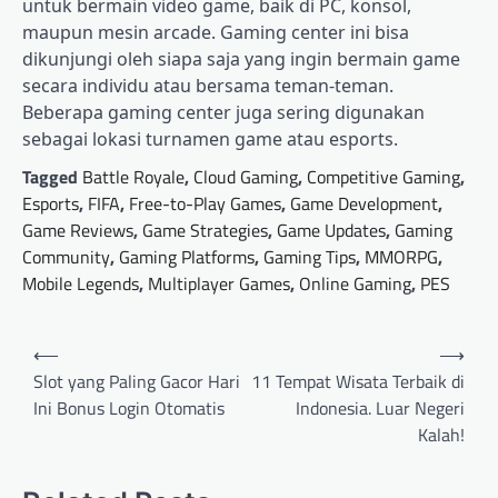
untuk bermain video game, baik di PC, konsol,
maupun mesin arcade. Gaming center ini bisa
dikunjungi oleh siapa saja yang ingin bermain game
secara individu atau bersama teman-teman.
Beberapa gaming center juga sering digunakan
sebagai lokasi turnamen game atau esports.
Tagged
Battle Royale
,
Cloud Gaming
,
Competitive Gaming
,
Esports
,
FIFA
,
Free-to-Play Games
,
Game Development
,
Game Reviews
,
Game Strategies
,
Game Updates
,
Gaming
Community
,
Gaming Platforms
,
Gaming Tips
,
MMORPG
,
Mobile Legends
,
Multiplayer Games
,
Online Gaming
,
PES
Post
⟵
⟶
navigation
Slot yang Paling Gacor Hari
11 Tempat Wisata Terbaik di
Ini Bonus Login Otomatis
Indonesia. Luar Negeri
Kalah!