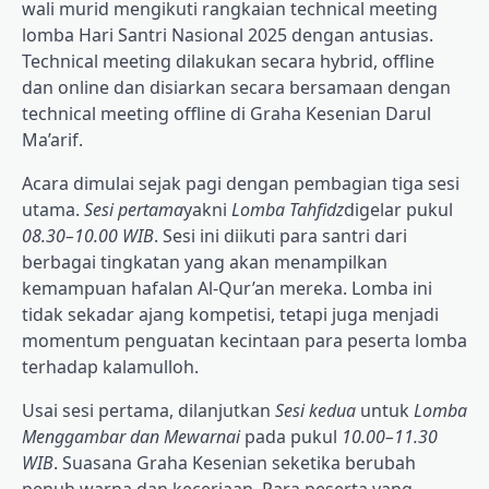
wali murid mengikuti rangkaian technical meeting
lomba Hari Santri Nasional 2025 dengan antusias.
Technical meeting dilakukan secara hybrid, offline
dan online dan disiarkan secara bersamaan dengan
technical meeting offline di Graha Kesenian Darul
Ma’arif.
Acara dimulai sejak pagi dengan pembagian tiga sesi
utama.
Sesi pertama
yakni
Lomba Tahfidz
digelar pukul
08.30–10.00 WIB
. Sesi ini diikuti para santri dari
berbagai tingkatan yang akan menampilkan
kemampuan hafalan Al-Qur’an mereka. Lomba ini
tidak sekadar ajang kompetisi, tetapi juga menjadi
momentum penguatan kecintaan para peserta lomba
terhadap kalamulloh.
Usai sesi pertama, dilanjutkan
Sesi kedua
untuk
Lomba
Menggambar dan Mewarnai
pada pukul
10.00–11.30
WIB
. Suasana Graha Kesenian seketika berubah
penuh warna dan keceriaan. Para peserta yang