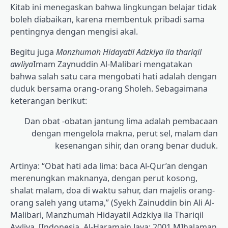
Kitab ini menegaskan bahwa lingkungan belajar tidak
boleh diabaikan, karena membentuk pribadi sama
pentingnya dengan mengisi akal.
Begitu juga
Manzhumah Hidayatil Adzkiya ila thariqil
awliya
Imam Zaynuddin Al-Malibari mengatakan
bahwa salah satu cara mengobati hati adalah dengan
duduk bersama orang-orang Sholeh. Sebagaimana
keterangan berikut:
Dan obat -obatan jantung lima adalah pembacaan
dengan mengelola makna, perut sel, malam dan
kesenangan sihir, dan orang benar duduk.
Artinya: “Obat hati ada lima: baca Al-Qur’an dengan
merenungkan maknanya, dengan perut kosong,
shalat malam, doa di waktu sahur, dan majelis orang-
orang saleh yang utama,” (Syekh Zainuddin bin Ali Al-
Malibari, Manzhumah Hidayatil Adzkiya ila Thariqil
Awliya, [Indonesia, Al-Haramain Jaya: 2001 M]halaman