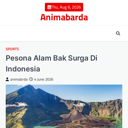
Skip
Thu, Aug 6, 2026
to
Animabarda
content
SPORTS
Pesona Alam Bak Surga Di
Indonesia
animabrda
4 June 2026