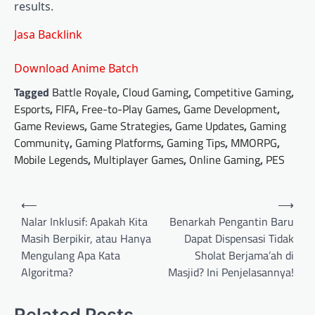
results.
Jasa Backlink
Download Anime Batch
Tagged
Battle Royale
,
Cloud Gaming
,
Competitive Gaming
,
Esports
,
FIFA
,
Free-to-Play Games
,
Game Development
,
Game Reviews
,
Game Strategies
,
Game Updates
,
Gaming
Community
,
Gaming Platforms
,
Gaming Tips
,
MMORPG
,
Mobile Legends
,
Multiplayer Games
,
Online Gaming
,
PES
Post
⟵
⟶
navigation
Nalar Inklusif: Apakah Kita
Benarkah Pengantin Baru
Masih Berpikir, atau Hanya
Dapat Dispensasi Tidak
Mengulang Apa Kata
Sholat Berjama’ah di
Algoritma?
Masjid? Ini Penjelasannya!
Related Posts