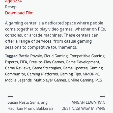
Agen234
Resep
Download Film
A gaming center is a dedicated space where people
come together to play video games, whether on PCs,
consoles, or arcade machines. These centers can
offer a range of services, from casual gaming
sessions to competitive tournaments.
Tagged
Battle Royale
,
Cloud Gaming
,
Competitive Gaming
,
Esports
,
FIFA
,
Free-to-Play Games
,
Game Development
,
Game Reviews
,
Game Strategies
,
Game Updates
,
Gaming
Community
,
Gaming Platforms
,
Gaming Tips
,
MMORPG
,
Mobile Legends
,
Multiplayer Games
,
Online Gaming
,
PES
Post
⟵
⟶
navigation
Susan Resto Semarang
JANGAN LEWATKAN
Hadirkan Promo Bukberan
DESTINASI WISATA YANG