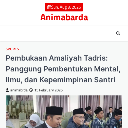
Skip
Sun, Aug 9, 2026
to
Animabarda
content
SPORTS
Pembukaan Amaliyah Tadris:
Panggung Pembentukan Mental,
Ilmu, dan Kepemimpinan Santri
animabrda
15 February 2026