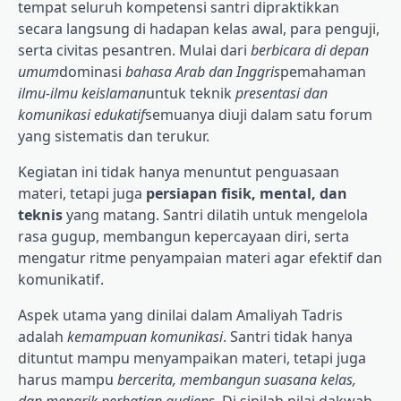
tempat seluruh kompetensi santri dipraktikkan
secara langsung di hadapan kelas awal, para penguji,
serta civitas pesantren. Mulai dari
berbicara di depan
umum
dominasi
bahasa Arab dan Inggris
pemahaman
ilmu-ilmu keislaman
untuk teknik
presentasi dan
komunikasi edukatif
semuanya diuji dalam satu forum
yang sistematis dan terukur.
Kegiatan ini tidak hanya menuntut penguasaan
materi, tetapi juga
persiapan fisik, mental, dan
teknis
yang matang. Santri dilatih untuk mengelola
rasa gugup, membangun kepercayaan diri, serta
mengatur ritme penyampaian materi agar efektif dan
komunikatif.
Aspek utama yang dinilai dalam Amaliyah Tadris
adalah
kemampuan komunikasi
. Santri tidak hanya
dituntut mampu menyampaikan materi, tetapi juga
harus mampu
bercerita, membangun suasana kelas,
dan menarik perhatian audiens
. Di sinilah nilai dakwah