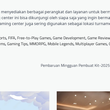
ng menyediakan berbagai perangkat dan layanan untuk berm
center ini bisa dikunjungi oleh siapa saja yang ingin berm
aming center juga sering digunakan sebagai lokasi turna
orts
,
FIFA
,
Free-to-Play Games
,
Game Development
,
Game Review
rms
,
Gaming Tips
,
MMORPG
,
Mobile Legends
,
Multiplayer Games
,
Pembaruan Mingguan Pembuat Kit-202