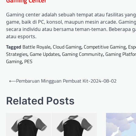
Gaming center adalah sebuah tempat atau fasilitas ya
game, baik di PC, konsol, maupun mesin arcade. Gaming 
secara individu atau bersama teman-teman. Beberapa g
atau esports.
Tagged
Battle Royale
,
Cloud Gaming
,
Competitive Gaming
,
Esp
Strategies
,
Game Updates
,
Gaming Community
,
Gaming Platfo
Gaming
,
PES
Post
⟵
Pembaruan Mingguan Pembuat Kit-2024-08-02
navigation
Related Posts