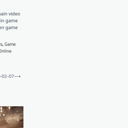
ain video
ain game
men game
s
,
Game
Online
5-02-07
⟶