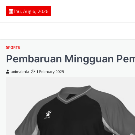
Skip
to
Thu, Aug 6, 2026
content
SPORTS
Pembaruan Mingguan Pem
animabrda
1 February 2025