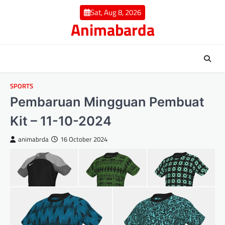
Skip
Sat, Aug 8, 2026
to
Animabarda
content
SPORTS
Pembaruan Mingguan Pembuat
Kit – 11-10-2024
animabrda
16 October 2024