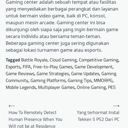
Gaming center adalah sebuah tempat atau fasilitas
yang menyediakan berbagai perangkat dan layanan
untuk bermain video game, baik di PC, konsol,
maupun mesin arcade. Gaming center ini bisa
dikunjungi oleh siapa saja yang ingin bermain game
secara individu atau bersama teman-teman.
Beberapa gaming center juga sering digunakan
sebagai lokasi turnamen game atau esports.
Tagged
Battle Royale
,
Cloud Gaming
,
Competitive Gaming
,
Esports
,
FIFA
,
Free-to-Play Games
,
Game Development
,
Game Reviews
,
Game Strategies
,
Game Updates
,
Gaming
Community
,
Gaming Platforms
,
Gaming Tips
,
MMORPG
,
Mobile Legends
,
Multiplayer Games
,
Online Gaming
,
PES
Post
⟵
⟶
navigation
How To Remotely Detect
Yang terhormat Instal
Human Presence When You
Tekken 5 PS2 Dari PC
Will not be at Residence