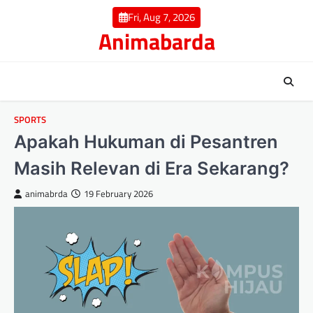
Skip
Fri, Aug 7, 2026
to
Animabarda
content
SPORTS
Apakah Hukuman di Pesantren
Masih Relevan di Era Sekarang?
animabrda
19 February 2026