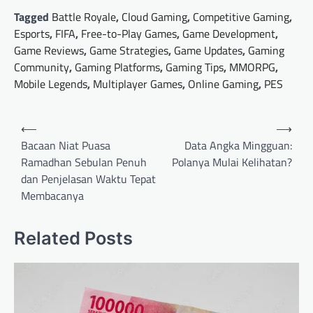
Tagged
Battle Royale
,
Cloud Gaming
,
Competitive Gaming
,
Esports
,
FIFA
,
Free-to-Play Games
,
Game Development
,
Game Reviews
,
Game Strategies
,
Game Updates
,
Gaming
Community
,
Gaming Platforms
,
Gaming Tips
,
MMORPG
,
Mobile Legends
,
Multiplayer Games
,
Online Gaming
,
PES
Post
⟵
⟶
navigation
Bacaan Niat Puasa
Data Angka Mingguan:
Ramadhan Sebulan Penuh
Polanya Mulai Kelihatan?
dan Penjelasan Waktu Tepat
Membacanya
Related Posts