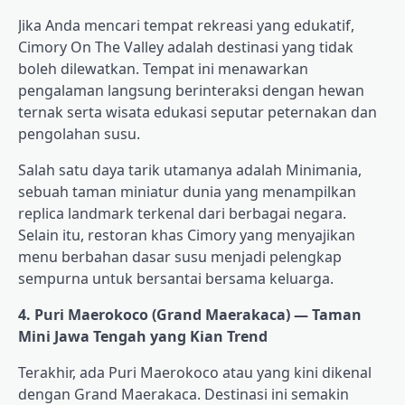
Jika Anda mencari tempat rekreasi yang edukatif,
Cimory On The Valley adalah destinasi yang tidak
boleh dilewatkan. Tempat ini menawarkan
pengalaman langsung berinteraksi dengan hewan
ternak serta wisata edukasi seputar peternakan dan
pengolahan susu.
Salah satu daya tarik utamanya adalah Minimania,
sebuah taman miniatur dunia yang menampilkan
replica landmark terkenal dari berbagai negara.
Selain itu, restoran khas Cimory yang menyajikan
menu berbahan dasar susu menjadi pelengkap
sempurna untuk bersantai bersama keluarga.
4. Puri Maerokoco (Grand Maerakaca) — Taman
Mini Jawa Tengah yang Kian Trend
Terakhir, ada Puri Maerokoco atau yang kini dikenal
dengan Grand Maerakaca. Destinasi ini semakin