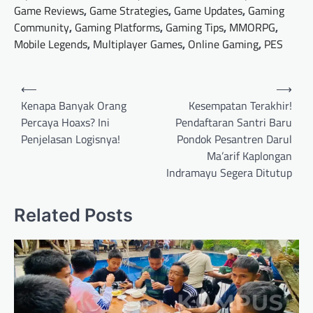
Game Reviews
,
Game Strategies
,
Game Updates
,
Gaming
Community
,
Gaming Platforms
,
Gaming Tips
,
MMORPG
,
Mobile Legends
,
Multiplayer Games
,
Online Gaming
,
PES
Post
⟵
⟶
navigation
Kenapa Banyak Orang
Kesempatan Terakhir!
Percaya Hoaxs? Ini
Pendaftaran Santri Baru
Penjelasan Logisnya!
Pondok Pesantren Darul
Ma’arif Kaplongan
Indramayu Segera Ditutup
Related Posts