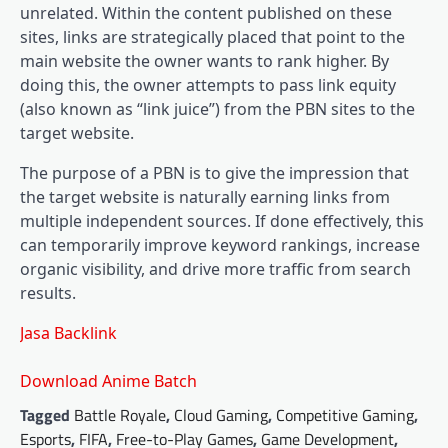
unrelated. Within the content published on these
sites, links are strategically placed that point to the
main website the owner wants to rank higher. By
doing this, the owner attempts to pass link equity
(also known as “link juice”) from the PBN sites to the
target website.
The purpose of a PBN is to give the impression that
the target website is naturally earning links from
multiple independent sources. If done effectively, this
can temporarily improve keyword rankings, increase
organic visibility, and drive more traffic from search
results.
Jasa Backlink
Download Anime Batch
Tagged
Battle Royale
,
Cloud Gaming
,
Competitive Gaming
,
Esports
,
FIFA
,
Free-to-Play Games
,
Game Development
,