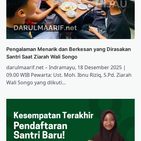
Pengalaman Menarik dan Berkesan yang Dirasakan
Santri Saat Ziarah Wali Songo
darulmaarif.net – Indramayu, 18 Desember 2025 |
09.00 WIB Pewarta: Ust. Moh. Ibnu Riziq, S.Pd. Ziarah
Wali Songo yang diikuti…