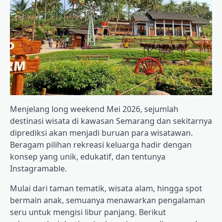
Menjelang long weekend Mei 2026, sejumlah
destinasi wisata di kawasan Semarang dan sekitarnya
diprediksi akan menjadi buruan para wisatawan.
Beragam pilihan rekreasi keluarga hadir dengan
konsep yang unik, edukatif, dan tentunya
Instagramable.
Mulai dari taman tematik, wisata alam, hingga spot
bermain anak, semuanya menawarkan pengalaman
seru untuk mengisi libur panjang. Berikut