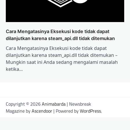
Cara Mengatasinya Eksekusi kode tidak dapat
dilanjutkan karena steam_api.dll tidak ditemukan
Cara Mengatasinya Eksekusi kode tidak dapat
dilanjutkan karena steam_api.dll tidak ditemukan –
Mungkin saat ini Anda sedang mengalami masalah
ketika…
Copyright © 2026
Animabarda
| Newsbreak
Magazine by
Ascendoor
| Powered by
WordPress
.