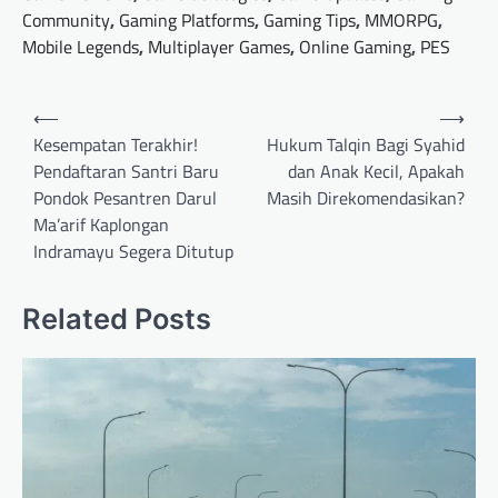
Community
,
Gaming Platforms
,
Gaming Tips
,
MMORPG
,
Mobile Legends
,
Multiplayer Games
,
Online Gaming
,
PES
Post
⟵
⟶
navigation
Kesempatan Terakhir!
Hukum Talqin Bagi Syahid
Pendaftaran Santri Baru
dan Anak Kecil, Apakah
Pondok Pesantren Darul
Masih Direkomendasikan?
Ma’arif Kaplongan
Indramayu Segera Ditutup
Related Posts