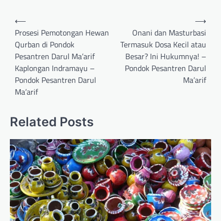
Post
⟵
⟶
navigation
Prosesi Pemotongan Hewan
Onani dan Masturbasi
Qurban di Pondok
Termasuk Dosa Kecil atau
Pesantren Darul Ma’arif
Besar? Ini Hukumnya! –
Kaplongan Indramayu –
Pondok Pesantren Darul
Pondok Pesantren Darul
Ma’arif
Ma’arif
Related Posts