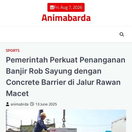
Skip
Fri, Aug 7, 2026
to
Animabarda
content
SPORTS
Pemerintah Perkuat Penanganan
Banjir Rob Sayung dengan
Concrete Barrier di Jalur Rawan
Macet
animabrda
13 June 2025