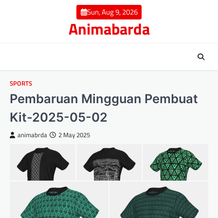
Skip
Sun, Aug 9, 2026
to
Animabarda
content
SPORTS
Pembaruan Mingguan Pembuat
Kit-2025-05-02
animabrda
2 May 2025