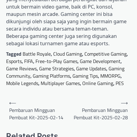
untuk bermain video game, baik di PC, konsol,
maupun mesin arcade. Gaming center ini bisa
dikunjungi oleh siapa saja yang ingin bermain game
secara individu atau bersama teman-teman.
Beberapa gaming center juga sering digunakan
sebagai lokasi turnamen game atau esports.
Tagged
Battle Royale
,
Cloud Gaming
,
Competitive Gaming
,
Esports
,
FIFA
,
Free-to-Play Games
,
Game Development
,
Game Reviews
,
Game Strategies
,
Game Updates
,
Gaming
Community
,
Gaming Platforms
,
Gaming Tips
,
MMORPG
,
Mobile Legends
,
Multiplayer Games
,
Online Gaming
,
PES
Post
⟵
⟶
navigation
Pembaruan Mingguan
Pembaruan Mingguan
Pembuat Kit-2025-02-14
Pembuat Kit-2025-02-28
Related Posts