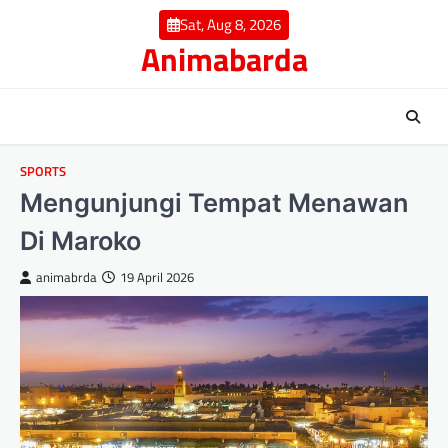
Skip
Sat, Aug 8, 2026
to
Animabarda
content
SPORTS
Mengunjungi Tempat Menawan
Di Maroko
animabrda
19 April 2026