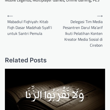
Mobile Legends
,
Multiplayer Games
,
Online Gaming
,
PES
Post
⟵
⟶
navigation
Mabadiul Fiqhiyah: Kitab
Delegasi Tim Media
Fiqh Dasar Madzhab Syafi’i
Pesantren Darul Ma’arif
untuk Santri Pemula
Ikuti Pelatihan Konten
Kreator Media Sosial di
Cirebon
Related Posts