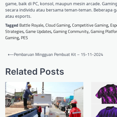
game, baik di PC, konsol, maupun mesin arcade. Gaming 
secara individu atau bersama teman-teman. Beberapa g
atau esports.
Tagged
Battle Royale
,
Cloud Gaming
,
Competitive Gaming
,
Esp
Strategies
,
Game Updates
,
Gaming Community
,
Gaming Platfo
Gaming
,
PES
Post
⟵
Pembaruan Mingguan Pembuat Kit – 15-11-2024
navigation
Related Posts