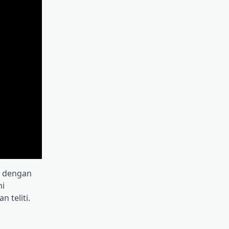
op dengan
mi
 teliti.