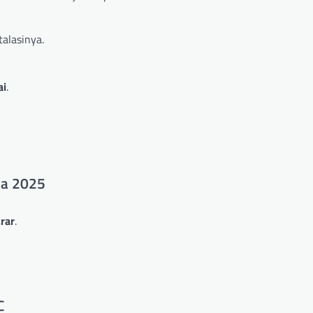
alasinya.
ai
.
la 2025
rar
.
C