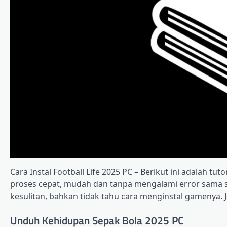
Cara Instal Football Life 2025 PC
– Berikut ini adalah tuto
proses cepat, mudah dan tanpa mengalami error sama s
kesulitan, bahkan tidak tahu cara menginstal gamenya. J
Unduh Kehidupan Sepak Bola 2025 PC