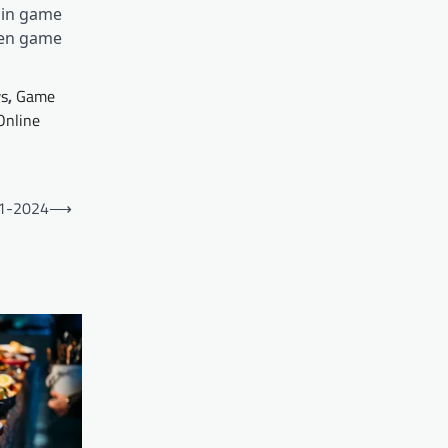
ain game
men game
s
,
Game
Online
11-2024
⟶