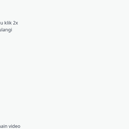
 klik 2x
ulangi
ain video