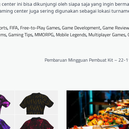
center ini bisa dikunjungi oleh siapa saja yang ingin berm
aming center juga sering digunakan sebagai lokasi turna
orts
,
FIFA
,
Free-to-Play Games
,
Game Development
,
Game Review
rms
,
Gaming Tips
,
MMORPG
,
Mobile Legends
,
Multiplayer Games
,
Pembaruan Mingguan Pembuat Kit – 22-