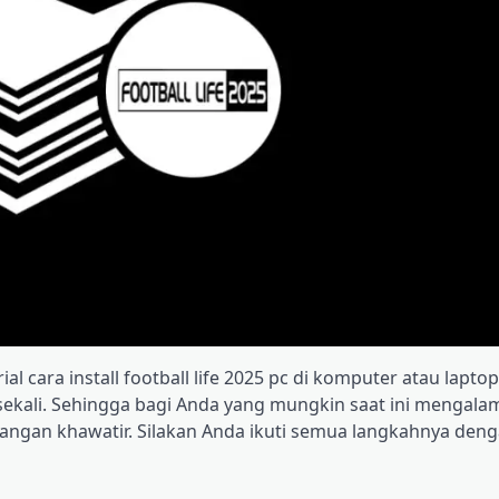
rial cara install football life 2025 pc di komputer atau lapt
ekali. Sehingga bagi Anda yang mungkin saat ini mengala
angan khawatir. Silakan Anda ikuti semua langkahnya dengan