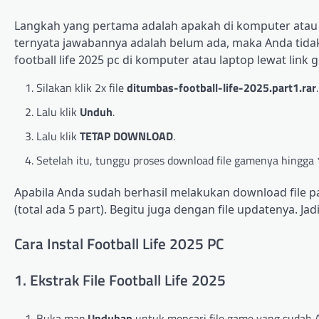
Langkah yang pertama adalah apakah di komputer atau l
ternyata jawabannya adalah belum ada, maka Anda tida
football life 2025 pc di komputer atau laptop lewat link
g
Silakan klik 2x file
ditumbas-football-life-2025.part1.rar
.
Lalu klik
Unduh
.
Lalu klik
TETAP DOWNLOAD
.
Setelah itu, tunggu proses download file gamenya hingga
Apabila Anda sudah berhasil melakukan download file par
(total ada 5 part). Begitu juga dengan file updatenya. 
Cara Instal Football Life 2025 PC
1. Ekstrak File Football Life 2025
Buka map
Unduhan
untuk mencari file game yang sudah 