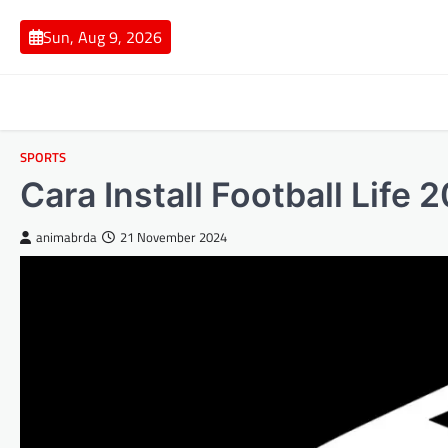
Skip
to
Sun, Aug 9, 2026
content
SPORTS
Cara Install Football Life
animabrda
21 November 2024