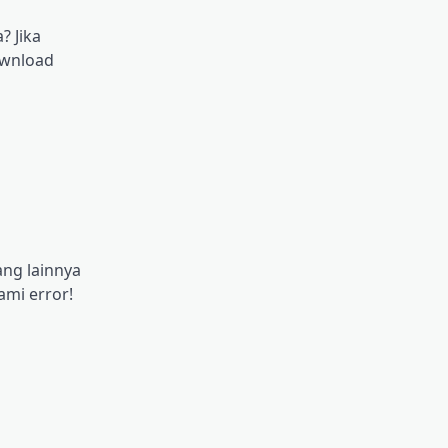
? Jika
ownload
ang lainnya
ami error!