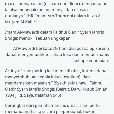
(harus punya) uang (dirham dan dinar), dengan uang
ia bisa menegakkan agamanya dan urusan
dunianya.” (HR. Imam Ath-Thobroni dalam Kitab Al-
Mu’jam Al-Kabir)
Imam Al-Mawardi dalam Faidhul Qadir Syarh Jami’is
Shogir, menukil sebuah ungkapan:
Al-Mawardi berkata: Dirham disebut salep karena
dapat menyembuhkan setiap luka dan mempermanis
setiap kedamaian.
Artinya: “Uang sering kali menjadi obat, karena dapat
menyembuhkan segala luka (kesulitan), dan
mendamaikan masalah.” (Syekh al-Munawi, Faidhul
Qadir Syarh Jami’is Shogir, [Beirut, Darul Kutub Ilmiah:
1994]jilid. Saya, halaman 545)
Berangkat dari pemahaman ini, umat Islam perlu
memandang harta secara proporsional; bukan