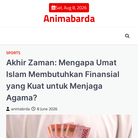
Skip
Sat, Aug 8, 2026
to
Animabarda
content
SPORTS
Akhir Zaman: Mengapa Umat
Islam Membutuhkan Finansial
yang Kuat untuk Menjaga
Agama?
animabrda
8 June 2026