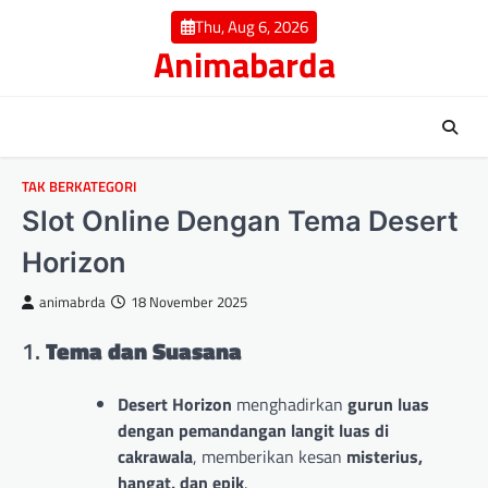
Skip
Thu, Aug 6, 2026
to
Animabarda
content
TAK BERKATEGORI
Slot Online Dengan Tema Desert
Horizon
animabrda
18 November 2025
1.
Tema dan Suasana
Desert Horizon
menghadirkan
gurun luas
dengan pemandangan langit luas di
cakrawala
, memberikan kesan
misterius,
hangat, dan epik
.