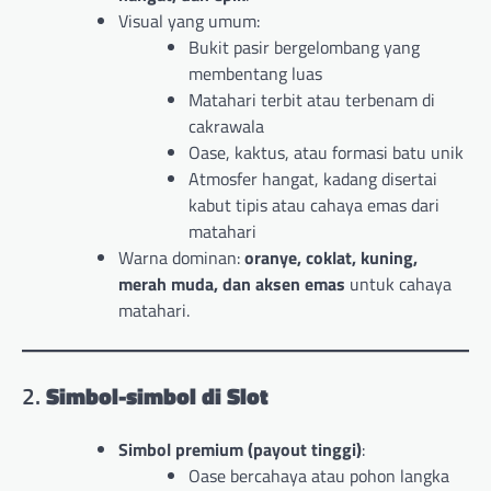
Visual yang umum:
Bukit pasir bergelombang yang
membentang luas
Matahari terbit atau terbenam di
cakrawala
Oase, kaktus, atau formasi batu unik
Atmosfer hangat, kadang disertai
kabut tipis atau cahaya emas dari
matahari
Warna dominan:
oranye, coklat, kuning,
merah muda, dan aksen emas
untuk cahaya
matahari.
2.
Simbol-simbol di Slot
Simbol premium (payout tinggi)
:
Oase bercahaya atau pohon langka