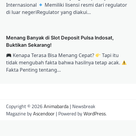
Internasional
Memiliki lisensi resmi dari regulator
di luar negeriRegulator yang diakui…
Menang Banyak di Slot Deposit Pulsa Indosat,
Buktikan Sekarang!
Kenapa Terasa Bisa Menang Cepat?
Tapi itu
tidak mengubah fakta bahwa hasilnya tetap acak.
Fakta Penting tentang…
Copyright © 2026
Animabarda
| Newsbreak
Magazine by
Ascendoor
| Powered by
WordPress
.