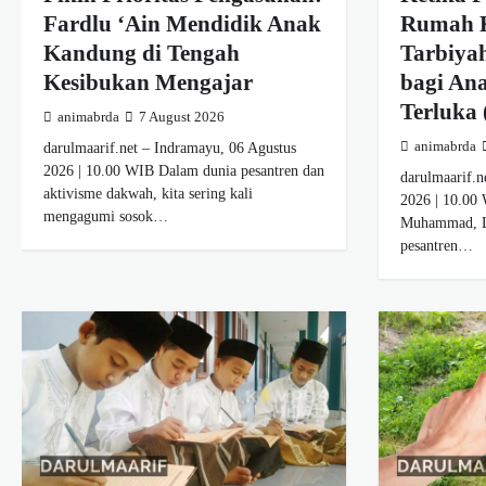
Fardlu ‘Ain Mendidik Anak
Rumah K
Kandung di Tengah
Tarbiya
Kesibukan Mengajar
bagi An
Terluka 
animabrda
7 August 2026
darulmaarif.net – Indramayu, 06 Agustus
animabrda
2026 | 10.00 WIB Dalam dunia pesantren dan
darulmaarif.n
aktivisme dakwah, kita sering kali
2026 | 10.00
mengagumi sosok…
Muhammad, Lc
pesantren…