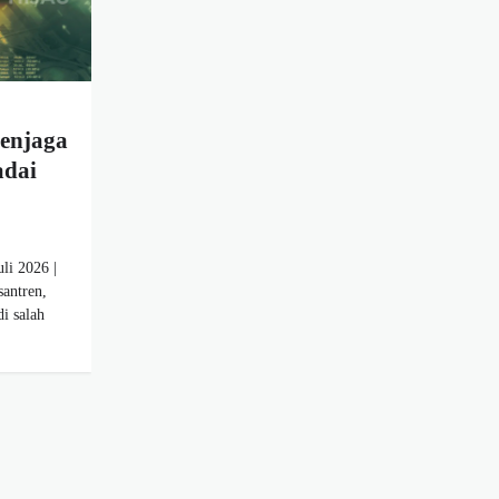
Menjaga
adai
li 2026 |
antren,
i salah