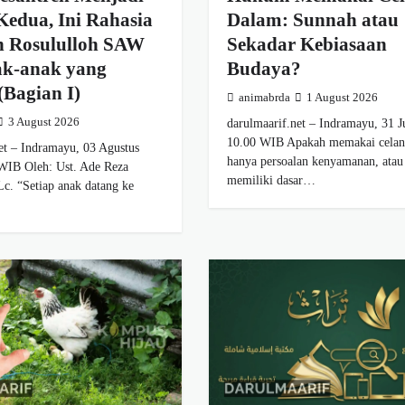
edua, Ini Rahasia
Dalam: Sunnah atau
h Rosululloh SAW
Sekadar Kebiasaan
ak-anak yang
Budaya?
(Bagian I)
animabrda
1 August 2026
3 August 2026
darulmaarif.net – Indramayu, 31 Ju
10.00 WIB Apakah memakai celan
et – Indramayu, 03 Agustus
hanya persoalan kenyamanan, atau 
 WIB Oleh: Ust. Ade Reza
memiliki dasar…
. “Setiap anak datang ke