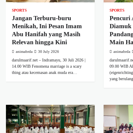
SPORTS
SPORTS
Jangan Terburu-buru
Pencuri
Menikah, Ini Pesan Imam
Diamuk 
Abu Hanifah yang Masih
Pandang
Relevan hingga Kini
Main Ha
animabrda
30 July 2026
animabrda
darulmaarif.net – Indramayu, 30 Juli 2026 |
darulmaarif.n
14.00 WIB Fenomena marriage is a scary
09.00 WIB Ak
thing atau kecemasan anak muda era…
(eigenrichtin
yang berulan