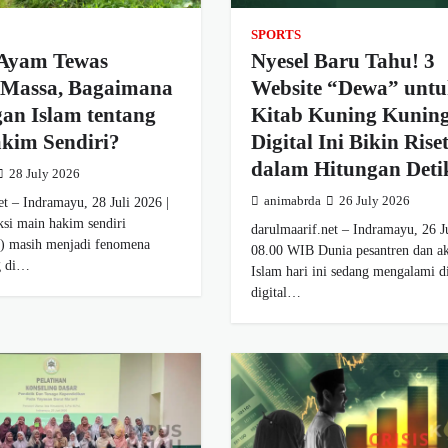
SPORTS
 Ayam Tewas
Nyesel Baru Tahu! 3
Massa, Bagaimana
Website “Dewa” untu
an Islam tentang
Kitab Kuning Kunin
kim Sendiri?
Digital Ini Bikin Rise
dalam Hitungan Deti
28 July 2026
et – Indramayu, 28 Juli 2026 |
animabrda
26 July 2026
si main hakim sendiri
darulmaarif.net – Indramayu, 26 Ju
g) masih menjadi fenomena
08.00 WIB Dunia pesantren dan a
g di…
Islam hari ini sedang mengalami di
digital…