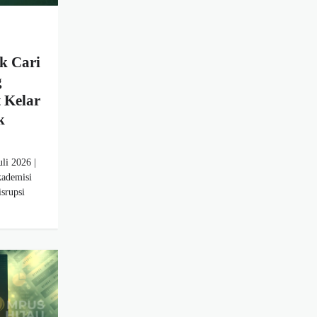
k Cari
g
t Kelar
k
li 2026 |
kademisi
srupsi