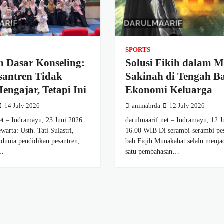
SPORTS
n Dasar Konseling:
Solusi Fikih dalam 
santren Tidak
Sakinah di Tengah B
ngajar, Tetapi Ini
Ekonomi Keluarga
14 July 2026
animabrda
12 July 2026
et – Indramayu, 23 Juni 2026 |
darulmaarif.net – Indramayu, 12 Ju
arta: Usth. Tati Sulastri,
16.00 WIB Di serambi-serambi pes
dunia pendidikan pesantren,
bab Fiqih Munakahat selalu menjad
u…
satu pembahasan…