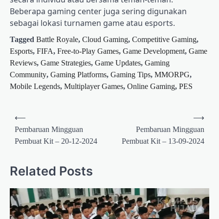
Beberapa gaming center juga sering digunakan
sebagai lokasi turnamen game atau esports.
Tagged
Battle Royale
,
Cloud Gaming
,
Competitive Gaming
,
Esports
,
FIFA
,
Free-to-Play Games
,
Game Development
,
Game
Reviews
,
Game Strategies
,
Game Updates
,
Gaming
Community
,
Gaming Platforms
,
Gaming Tips
,
MMORPG
,
Mobile Legends
,
Multiplayer Games
,
Online Gaming
,
PES
Post
⟵
⟶
navigation
Pembaruan Mingguan
Pembaruan Mingguan
Pembuat Kit – 20-12-2024
Pembuat Kit – 13-09-2024
Related Posts