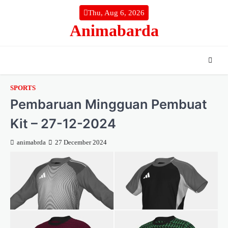
Skip
Thu, Aug 6, 2026
to
Animabarda
content
SPORTS
Pembaruan Mingguan Pembuat
Kit – 27-12-2024
animabrda
27 December 2024