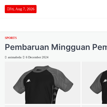
Skip
to
Fri, Aug 7, 2026
content
SPORTS
Pembaruan Mingguan Pem
animabrda
6 December 2024